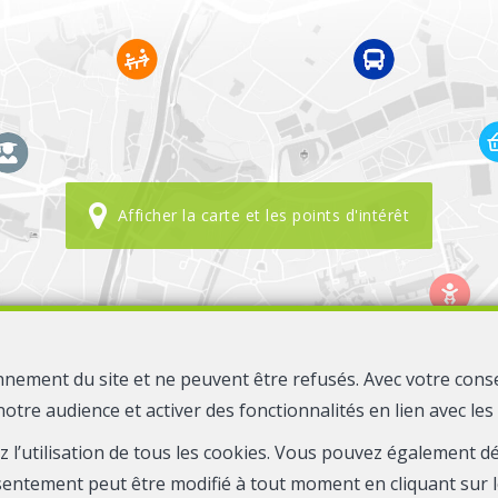
Afficher la carte et les points d'intérêt
nnement du site et ne peuvent être refusés. Avec votre cons
notre audience et activer des fonctionnalités en lien avec le
ez l’utilisation de tous les cookies. Vous pouvez également 
Wuidard immo
Rue des Martyrs 67
4650 Herve
—
—
sentement peut être modifié à tout moment en cliquant sur l
TEL.
0497.62.81.20
info@wuidardimmo.be