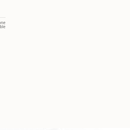
one
ble