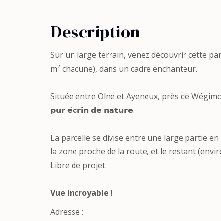
Description
Sur un large terrain, venez découvrir cette par
m² chacune), dans un cadre enchanteur.
Située entre Olne et Ayeneux, près de Wégimont, la par
𝗽𝘂𝗿 𝗲́𝗰𝗿𝗶𝗻 𝗱𝗲 𝗻𝗮𝘁𝘂𝗿𝗲.
La parcelle se divise entre une large partie e
la zone proche de la route, et le restant (envi
Libre de projet.
Vue incroyable !
Adresse :