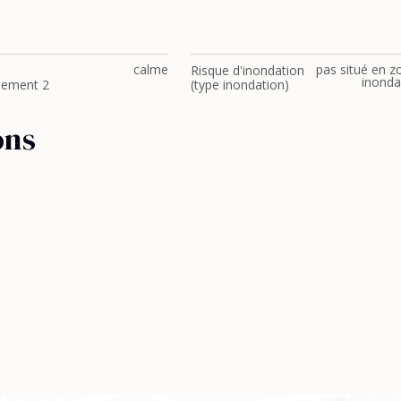
calme
pas situé en z
Risque d'inondation
inonda
nement 2
(type inondation)
ons