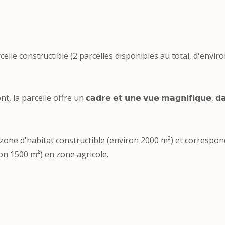
celle constructible (2 parcelles disponibles au total, d'envir
celle offre un 𝗰𝗮𝗱𝗿𝗲 𝗲𝘁 𝘂𝗻𝗲 𝘃𝘂𝗲 𝗺𝗮𝗴𝗻𝗶𝗳𝗶𝗾𝘂𝗲, 𝗱𝗮
n zone d'habitat constructible (environ 2000 m²) et correspo
ron 1500 m²) en zone agricole.