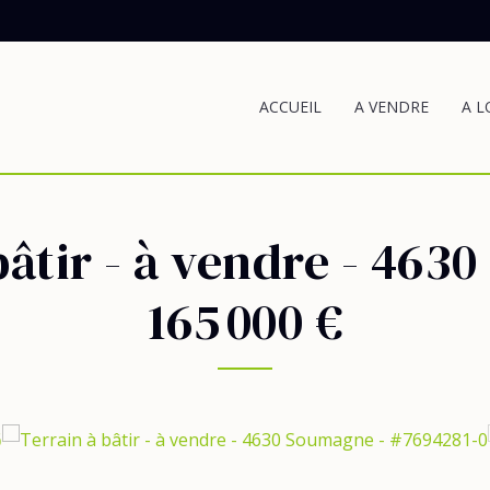
ACCUEIL
A VENDRE
A L
bâtir - à vendre
-
4630
165 000 €