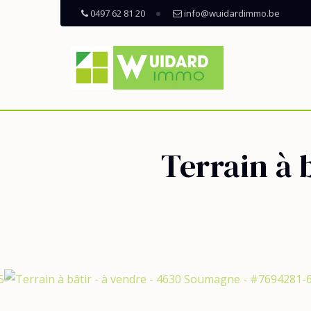
0497 62 81 20
info@wuidardimmo.be
Terrain à 