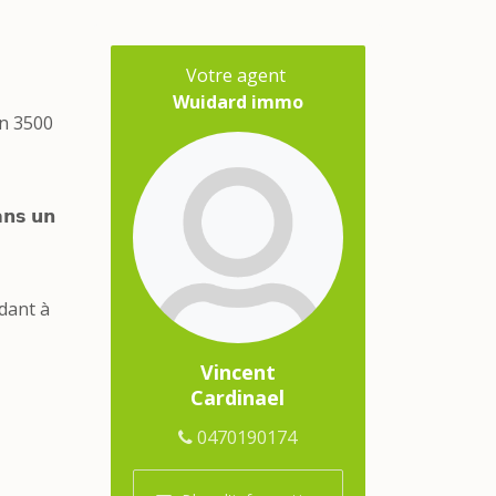
Votre agent
Wuidard immo
on 3500
𝘀 𝘂𝗻
ndant à
Vincent
Cardinael
0470190174