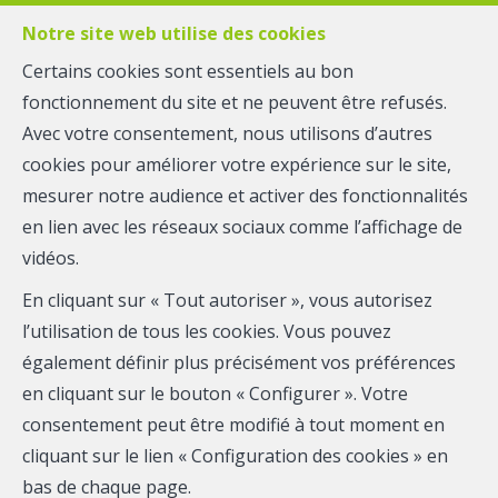
Notre site web utilise des cookies
Certains cookies sont essentiels au bon
fonctionnement du site et ne peuvent être refusés.
MENU
Avec votre consentement, nous utilisons d’autres
Faites estimer
cookies pour améliorer votre expérience sur le site,
mesurer notre audience et activer des fonctionnalités
votre bien
en lien avec les réseaux sociaux comme l’affichage de
vidéos.
En cliquant sur « Tout autoriser », vous autorisez
l’utilisation de tous les cookies. Vous pouvez
Vous désirez vendre votre bien immobilier. Mais à quel
également définir plus précisément vos préférences
prix ?
en cliquant sur le bouton « Configurer ». Votre
Nos experts en fourniront une évaluation précise, sur
consentement peut être modifié à tout moment en
base des tendances du marché et de leur expérience.
cliquant sur le lien « Configuration des cookies » en
bas de chaque page.
Communiquez-nous l’adresse du bien concerné, et