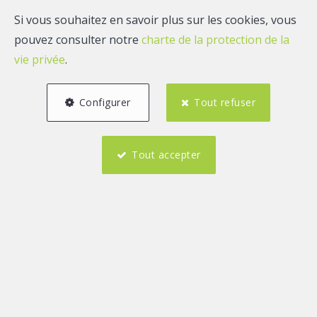
nous vous recontacterons sans délai.
Si vous souhaitez en savoir plus sur les cookies, vous
pouvez consulter notre
charte de la protection de la
vie privée
.
Wuidard immo
Configurer
Tout refuser
Rue des Martyrs 67
Tout accepter
4650 Herve
Téléphone :
0497.62.81.20
info@wuidardimmo.be
Localiser sur la carte
Titre